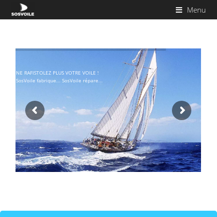
Menu
NE RAFISTOLEZ PLUS VOTRE VOILE !
SosVoile fabrique... SosVoile répare...