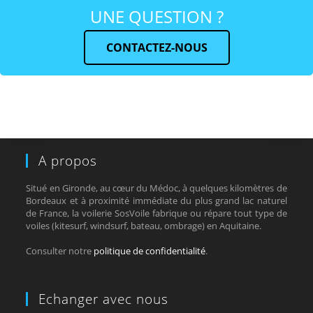
UNE QUESTION ?
CONTACTEZ-NOUS
A propos
Situé en Gironde, au cœur du Médoc, à quelques kilomètres de
Bordeaux et à proximité immédiate du plus grand lac naturel
de France, la voilerie SosVoile fabrique ou répare tout type de
voiles (kitesurf, windsurf, bateau, ombrage) en Aquitaine.
Consulter notre
politique de confidentialité
.
Echanger avec nous