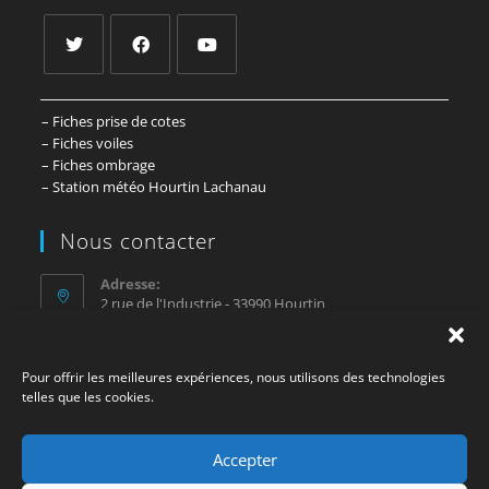
– Fiches prise de cotes
– Fiches voiles
– Fiches ombrage
– Station météo Hourtin Lachanau
Nous contacter
Adresse:
2 rue de l'Industrie - 33990 Hourtin
Mobile:
07 81 67 44 76
Pour offrir les meilleures expériences, nous utilisons des technologies
telles que les cookies.
E-mail :
contact@sosvoile.com
Accepter