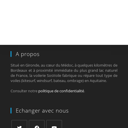
A propos
Situé en Gironde, au cœur du Médoc, à quelques kilomètres de
Bordeaux et à proximité immédiate du plus grand lac naturel
de France, la voilerie SosVoile fabrique ou répare tout type de
voiles (kitesurf, windsurf, bateau, ombrage) en Aquitaine.
Consulter notre
politique de confidentialité
.
Echanger avec nous