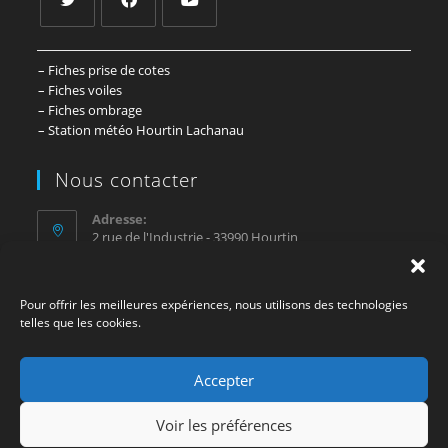
– Fiches prise de cotes
– Fiches voiles
– Fiches ombrage
– Station météo Hourtin Lachanau
Nous contacter
Adresse:
2 rue de l'Industrie - 33990 Hourtin
Mobile:
07 81 67 44 76
Pour offrir les meilleures expériences, nous utilisons des technologies
telles que les cookies.
E-mail :
contact@sosvoile.com
Accepter
Voir les préférences