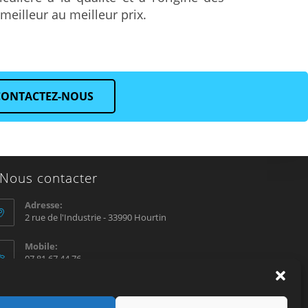
 meilleur au meilleur prix.
CONTACTEZ-NOUS
Nous contacter
Adresse:
2 rue de l'Industrie - 33990 Hourtin
Mobile:
07 81 67 44 76
E-mail :
contact@sosvoile.com