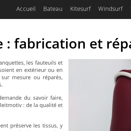
Accueil
Bateau
Kitesurf
Windsurf
e : fabrication et ré
anquettes, les fauteuils et
 soient en extérieur ou en
s sur mesure ou réparés,
s.
 demande du savoir faire,
eitmotiv : de la qualité et
nt préserve les tissus, y