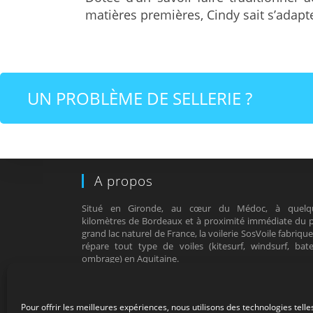
matières premières, Cindy sait s’adapte
UN PROBLÈME DE SELLERIE ?
A propos
Situé en Gironde, au cœur du Médoc, à quelq
kilomètres de Bordeaux et à proximité immédiate du p
grand lac naturel de France, la voilerie SosVoile fabriqu
répare tout type de voiles (kitesurf, windsurf, bate
ombrage) en Aquitaine.
Consulter notre
politique de confidentialité
.
Pour offrir les meilleures expériences, nous utilisons des technologies telle