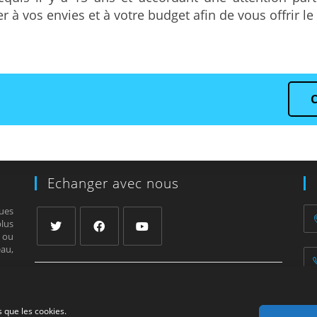
r à vos envies et à votre budget afin de vous offrir le
Echanger avec nous
ues
lus
e ou
au,
– Fiches prise de cotes
– Fiches voiles
– Fiches ombrage
s que les cookies.